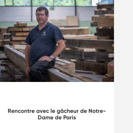
Charpentes et ossatures en bois
Rencontre avec le gâcheur de Notre-
L
Dame de Paris