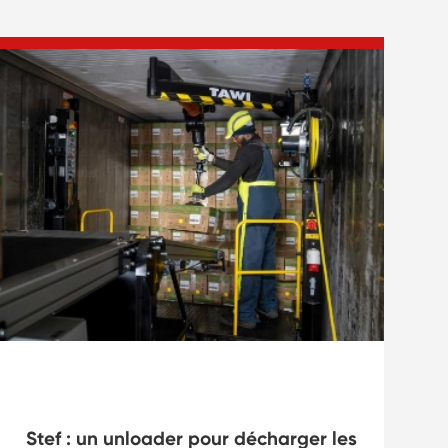
Troubles musculosquelettiques
Stef : un unloader pour décharger les
B