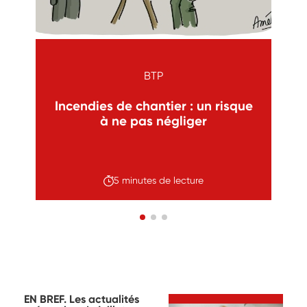
BTP
Incendies de chantier : un risque
r
à ne pas négliger
5 minutes de lecture
EN BREF. Les actualités