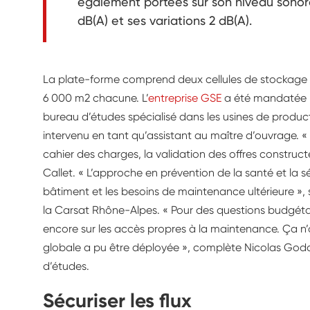
également portées sur son niveau sonore
dB(A) et ses variations 2 dB(A).
La plate-forme comprend deux cellules de stockage à
6 000 m2 chacune. L’
entreprise GSE
a été mandatée p
bureau d’études spécialisé dans les usines de producti
intervenu en tant qu’assistant au maître d’ouvrage. «
cahier des charges, la validation des offres constructeu
Callet. « L’approche en prévention de la santé et la sé
bâtiment et les besoins de maintenance ultérieure », so
la Carsat Rhône-Alpes. « Pour des questions budgéta
encore sur les accès propres à la maintenance. Ça n’
globale a pu être déployée », complète Nicolas Goda
d’études.
Sécuriser les flux