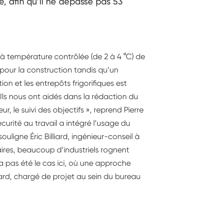
, afin qu’il ne dépasse pas 53
 température contrôlée (de 2 à 4 °C) de
our la construction tandis qu’un
on et les entrepôts frigorifiques est
 Ils nous ont aidés dans la rédaction du
r, le suivi des objectifs », reprend Pierre
curité au travail a intégré l’usage du
uligne Éric Billiard, ingénieur-conseil à
ires, beaucoup d’industriels rognent
a pas été le cas ici, où une approche
rd, chargé de projet au sein du bureau