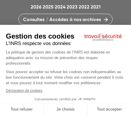
2026
2025
2024
2023
2022
2021
Consultez / Accédez à nos archives
CONTACTEZ LA RÉDACTION
QUI SOMMES-NOUS ?
MENTIONS LÉGALES
PLAN DU SITE
PARAMÈTRES DES COOKIES
Articles du
dossier
CHARTE DES COOKIES ET TRACEURS
PARTAGEONS LA PRÉVENTION