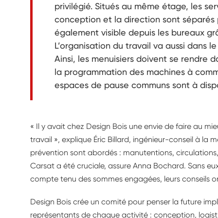
privilégié. Situés au même étage, les ser
conception et la direction sont séparés pa
également visible depuis les bureaux gr
L’organisation du travail va aussi dans l
Ainsi, les menuisiers doivent se rendre d
la programmation des machines à comm
espaces de pause communs sont à dispo
« Il y avait chez Design Bois une envie de faire au mi
travail », explique Éric Billard, ingénieur-conseil à la
prévention sont abordés : manutentions, circulations, 
Carsat a été cruciale, assure Anna Bochard. Sans eux
compte tenu des sommes engagées, leurs conseils on
Design Bois crée un comité pour penser la future implan
représentants de chaque activité : conception, logist