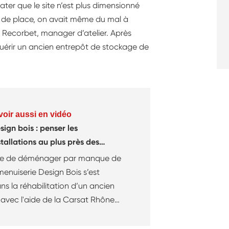
ter que le site n’est plus dimensionné
t de place, on avait même du mal à
c Recorbet, manager d’atelier. Après
cquérir un ancien entrepôt de stockage de
voir aussi en vidéo
sign bois : penser les
stallations au plus près des
tivités
te de déménager par manque de
menuiserie Design Bois s’est
ns la réhabilitation d’un ancien
 avec l'aide de la Carsat Rhône-
occasion de penser
ment au plus près des activités,