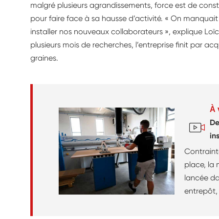
malgré plusieurs agrandissements, force est de consta
pour faire face à sa hausse d’activité. « On manquai
installer nos nouveaux collaborateurs », explique Loï
plusieurs mois de recherches, l’entreprise finit par a
graines.
À 
De
in
ac
Contrain
place, la 
lancée da
entrepôt,
Alpes. L’
l’aménage