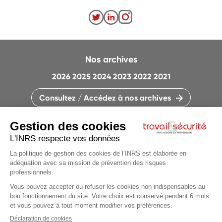
Nos archives
2026
2025
2024
2023
2022
2021
Consultez / Accédez à nos archives
CONTACTEZ LA RÉDACTION
QUI SOMMES-NOUS ?
MENTIONS LÉGALES
PLAN DU SITE
PARAMÈTRES DES COOKIES
Articles du
dossier
CHARTE DES COOKIES ET TRACEURS