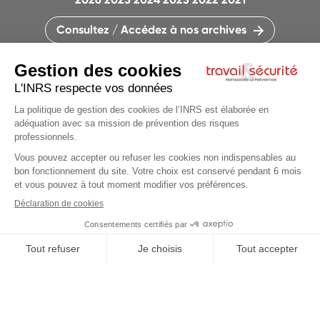
Consultez / Accédez à nos archives
CONTACTEZ LA RÉDACTION
QUI SOMMES-NOUS ?
MENTIONS LÉGALES
PLAN DU SITE
PARAMÈTRES DES COOKIES
Articles du
dossier
CHARTE DES COOKIES ET TRACEURS
PARTAGEONS LA PRÉVENTION