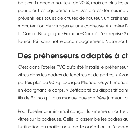
bois est financé à hauteur de 20 %, mais en plus les 
pour d’autres équipements. « Des plates-formes individ
prévenir les risques de chutes de hauteur, un préhe
manutention de vitrages et une cadreuse, énumère Fab
la Carsat Bourgogne-Franche-Comté. L’entreprise Sima
l’aurait fait sans notre accompagnement. Notre soutien 
Des préhenseurs adaptés à c
C’est dans l’atelier PVC qu’a été installé le préhenseur 
vitres dans les cadres de fenêtres et de portes. « Avan
parfois plus de 90 kg, explique Michael Guyot, menuis
en épargnant le corps. » L’efficacité du dispositif d
fils de Bruno qui, plus manuel que son frère jumeau, a
Pour l’atelier aluminium, il conçoit lui-même un autr
vitres sur la cadreuse. Celle-ci assemble les cadres 
l’utilisation du maillet pour cette opération. « L’esp