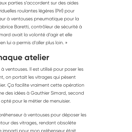
deux parties s’accordent sur des aides
uelles roulantes légères (Pirl) pour
nseur à ventouses pneumatique pour la
rice Baretti, contrôleur de sécurité à
rd avait la volonté d’agir et elle
lui a permis d’aller plus loin. »
haque atelier
à ventouses. Il est utilisé pour poser les
t, on portait les vitrages qui pèsent
ier. Ça facilite vraiment cette opération
onne des idées à Gauthier Simard, second
 opté pour le métier de menuisier.
e préhenseur à ventouses pour déposer les
autour des vitrages, rendant obsolète
ace imparti pour mon préhenseur était