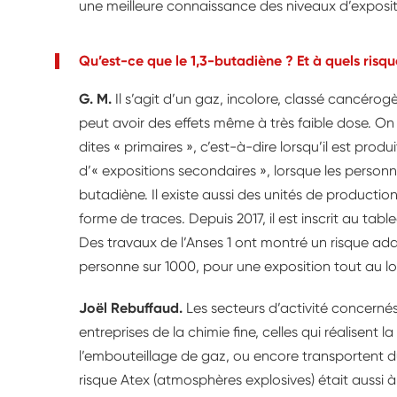
une meilleure connaissance des niveaux d’expositi
Qu’est-ce que le 1,3-butadiène ? Et à quels risqu
G. M.
Il s’agit d’un gaz, incolore, classé cancérogè
peut avoir des effets même à très faible dose. On
dites « primaires », c’est-à-dire lorsqu’il est produ
d’« expositions secondaires », lorsque les person
butadiène. Il existe aussi des unités de productio
forme de traces. Depuis 2017, il est inscrit au tab
Des travaux de l’Anses 1 ont montré un risque add
personne sur 1000, pour une exposition tout au l
Joël Rebuffaud.
Les secteurs d’activité concernés 
entreprises de la chimie fine, celles qui réalisen
l’embouteillage de gaz, ou encore transportent du
risque Atex (atmosphères explosives) était aussi 