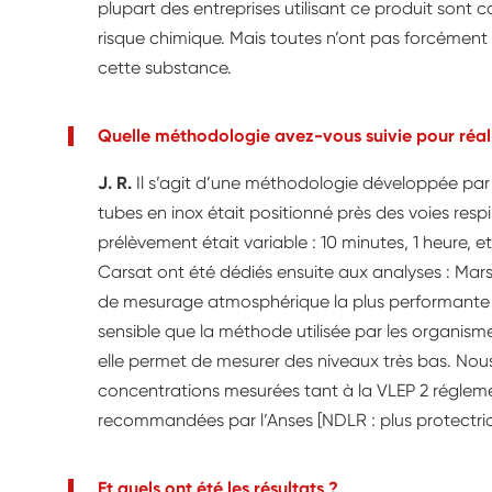
plupart des entreprises utilisant ce produit sont 
risque chimique. Mais toutes n’ont pas forcément
cette substance.
Quelle méthodologie avez-vous suivie pour réali
J. R.
Il s’agit d’une méthodologie développée par
tubes en inox était positionné près des voies resp
prélèvement était variable : 10 minutes, 1 heure, e
Carsat ont été dédiés ensuite aux analyses : Marsei
de mesurage atmosphérique la plus performante
sensible que la méthode utilisée par les organism
elle permet de mesurer des niveaux très bas. No
concentrations mesurées tant à la VLEP 2 régleme
recommandées par l’Anses [NDLR : plus protectric
Et quels ont été les résultats ?