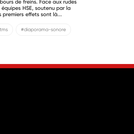
bours de freins. Face aux rudes
s équipes HSE, soutenu par la
remiers effets sont là...
tms
#diaporama-sonore