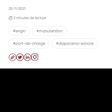
25/11/2021
2 minutes de lecture
#engin
#manutention
#port-de-charge
#diaporama-sonore