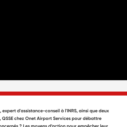
 expert d'assistance-conseil à l'INRS, ainsi que deux
d, QSSE chez Onet Airport Services pour débattre
us concernés ? Les moyens d’action pour empêcher leur