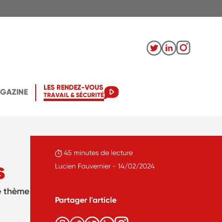
LES RENDEZ-VOUS
AGAZINE
TRAVAIL & SÉCURITÉ
45 minutes de lecture
s
Lucien Fauvernier - 14/02/2024
le thème
Partager l'article