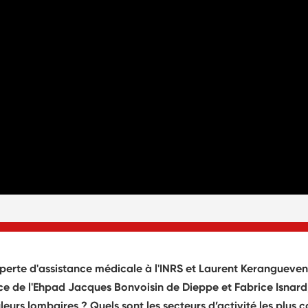
xperte d'assistance médicale à l'INRS et Laurent Kerangueven,
rice de l'Ehpad Jacques Bonvoisin de Dieppe et Fabrice Isnar
ouleurs lombaires ? Quels sont les secteurs d’activité les pl