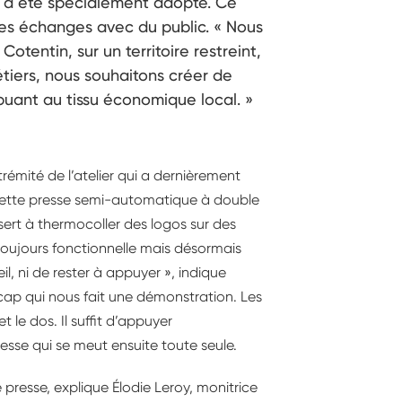
sse a été spécialement adopté. Ce
es échanges avec du public. « Nous
otentin, sur un territoire restreint,
tiers, nous souhaitons créer de
ribuant au tissu économique local. »
trémité de l’atelier qui a dernièrement
. Cette presse semi-automatique à double
e sert à thermocoller des logos sur des
toujours fonctionnelle mais désormais
eil, ni de rester à appuyer », indique
icap qui nous fait une démonstration. Les
 le dos. Il suffit d’appuyer
sse qui se meut ensuite toute seule.
 presse, explique Élodie Leroy, monitrice