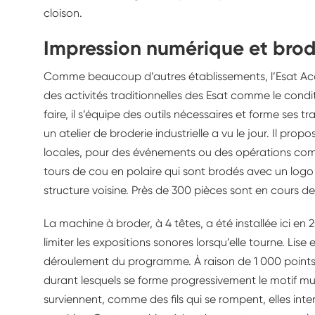
cloison.
Impression numérique et brode
Comme beaucoup d’autres établissements, l’Esat Acais 
des activités traditionnelles des Esat comme le cond
faire, il s’équipe des outils nécessaires et forme ses tr
un atelier de broderie industrielle a vu le jour. Il pro
locales, pour des événements ou des opérations comm
tours de cou en polaire qui sont brodés avec un lo
structure voisine. Près de 300 pièces sont en cours d
La machine à broder, à 4 têtes, a été installée ici en 20
limiter les expositions sonores lorsqu’elle tourne. Lise
déroulement du programme. À raison de 1 000 points/
durant lesquels se forme progressivement le motif mul
surviennent, comme des fils qui se rompent, elles int