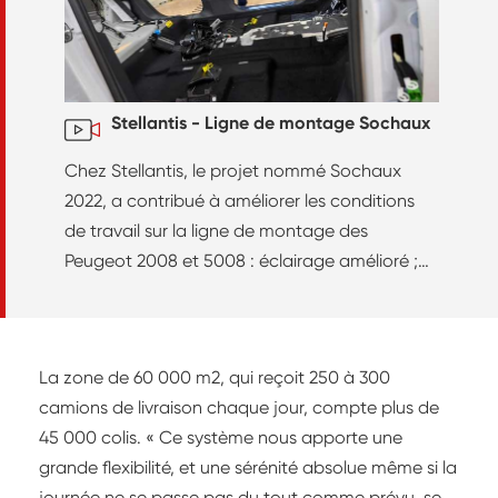
Stellantis - Ligne de montage Sochaux
Chez Stellantis, le projet nommé Sochaux
2022, a contribué à améliorer les conditions
de travail sur la ligne de montage des
Peugeot 2008 et 5008 : éclairage amélioré ;
kitting pour apporter les sous-ensembles de
pièces à monter au plus près des postes ;
recours à des skillets, plateformes mobiles sur
La zone de 60 000 m2, qui reçoit 250 à 300
lesquelles sont embarqués le véhicule, les
camions de livraison chaque jour, compte plus de
personnes et les pièces à installer, ainsi que
45 000 colis. « Ce système nous apporte une
l’outillage, ce qui contribue à libérer de
grande flexibilité, et une sérénité absolue même si la
l'espace sur les bords de la ligne ; optimisation
journée ne se passe pas du tout comme prévu, se