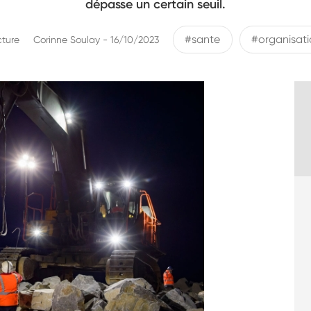
dépasse un certain seuil.
#sante
#organisati
cture
Corinne Soulay - 16/10/2023