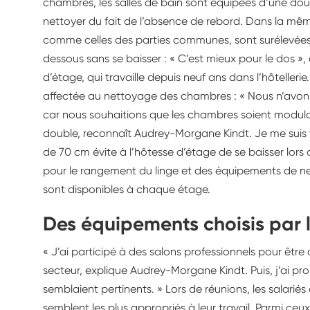
chambres, les salles de bain sont équipées d’une douch
nettoyer du fait de l’absence de rebord. Dans la même
comme celles des parties communes, sont surélevées a
dessous sans se baisser : « C’est mieux pour le dos »
d’étage, qui travaille depuis neuf ans dans l’hôtellerie
affectée au nettoyage des chambres : « Nous n’avons p
car nous souhaitions que les chambres soient modulab
double, reconnaît Audrey-Morgane Kindt. Je me suis t
de 70 cm évite à l’hôtesse d’étage de se baisser lor
pour le rangement du linge et des équipements de net
sont disponibles à chaque étage.
Des équipements choisis par l
« J’ai participé à des salons professionnels pour êtr
secteur, explique Audrey-Morgane Kindt. Puis, j’ai pro
semblaient pertinents. » Lors de réunions, les salarié
semblent les plus appropriés à leur travail. Parmi ceux