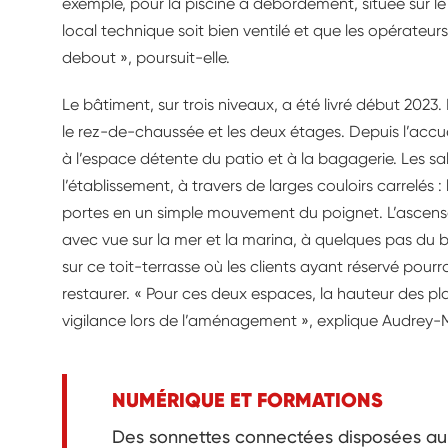
exemple, pour la piscine à débordement, située sur le 
local technique soit bien ventilé et que les opérateurs
debout », poursuit-elle.
Le bâtiment, sur trois niveaux, a été livré début 2023
le rez-de-chaussée et les deux étages. Depuis l’accuei
à l’espace détente du patio et à la bagagerie. Les sa
l’établissement, à travers de larges couloirs carrelés 
portes en un simple mouvement du poignet. L’ascenseu
avec vue sur la mer et la marina, à quelques pas du bâ
sur ce toit-terrasse où les clients ayant réservé pourr
restaurer. « Pour ces deux espaces, la hauteur des pla
vigilance lors de l’aménagement », explique Audrey-
NUMÉRIQUE ET FORMATIONS
Des sonnettes connectées disposées au b