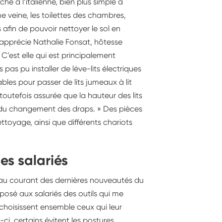
e à l’italienne, bien plus simple à
 veine, les toilettes des chambres,
fin de pouvoir nettoyer le sol en
, apprécie Nathalie Fonsat, hôtesse
. C’est elle qui est principalement
as pu installer de lève-lits électriques
les pour passer de lits jumeaux à lit
outefois assurée que la hauteur des lits
s du changement des draps. » Des pièces
toyage, ainsi que différents chariots
es salariés
e au courant des dernières nouveautés du
posé aux salariés des outils qui me
s choisissent ensemble ceux qui leur
-ci, certains évitent les postures