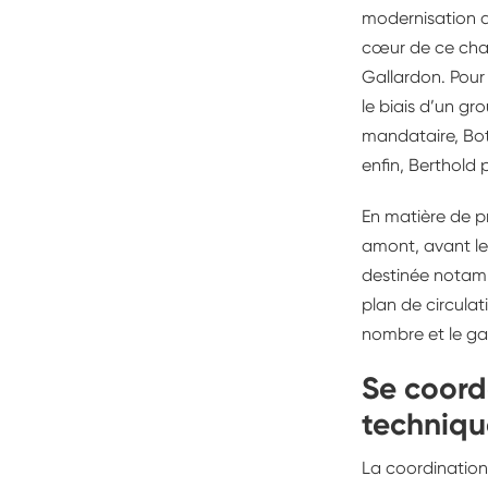
modernisation du
cœur de ce chan
Gallardon. Pour
le biais d’un g
mandataire, Bot
enfin, Berthold 
En matière de pr
amont, avant le
destinée notamme
plan de circulat
nombre et le gab
Se coord
techniq
La coordination 