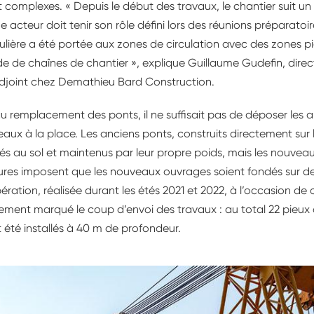
 complexes. « Depuis le début des travaux, le chantier suit un 
 acteur doit tenir son rôle défini lors des réunions préparatoi
culière a été portée aux zones de circulation avec des zones p
ide de chaînes de chantier », explique Guillaume Gudefin, direc
adjoint chez Demathieu Bard Construction.
u remplacement des ponts, il ne suffisait pas de déposer les a
aux à la place. Les anciens ponts, construits directement sur le
s au sol et maintenus par leur propre poids, mais les nouvea
tures imposent que les nouveaux ouvrages soient fondés sur d
ration, réalisée durant les étés 2021 et 2022, à l’occasion de
lement marqué le coup d’envoi des travaux : au total 22 pieux 
 été installés à 40 m de profondeur.