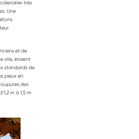
calendrier très
res. Une
iétons
teur
nciens et de
 site, étaient
ux standards de
es pieux en
 coupures des
d’1,2 m à 1,5 m