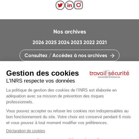
Nos archives
2026
2025
2024
2023
2022
2021
Consultez / Accédez à nos archives
CONTACTEZ LA RÉDACTION
QUI SOMMES-NOUS ?
MENTIONS LÉGALES
PLAN DU SITE
PARAMÈTRES DES COOKIES
Articles du
dossier
CHARTE DES COOKIES ET TRACEURS