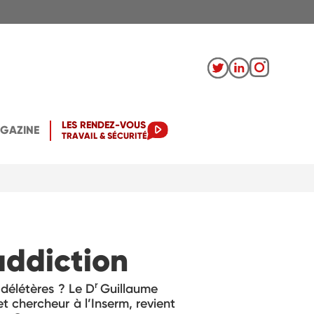
LES RENDEZ-VOUS
AGAZINE
TRAVAIL & SÉCURITÉ
'addiction
r
 délétères ? Le D
Guillaume
 chercheur à l’Inserm, revient