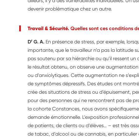
ailleurs, il y a des vulnérabilités individuelles. Un 
devenir problématique chez un autre.
Travail & Sécurité.
Quelles sont ces conditions de
r
D
G. A.
En présence de stress, par exemple, lorsqu
importante, que le travailleur n’a pas la latitude s
pas soutenu par sa hiérarchie ou qu’il ressent un d
le résultat obtenu, on observe une augmentatio
ou d’anxiolytiques. Cette augmentation ne s’exp
de symptômes dépressifs. Des études ont montré que
crée des situations de stress ou d’épuisement, pe
pour des personnes qui ne rencontrent pas de pro
la cohorte Constances, nous avons spécifiquement
demande émotionnelle. L’exposition professionnelle
de patients, de clients ou d’élèves… – est très 
de tabac, d’alcool ou de cannabis, en particulier