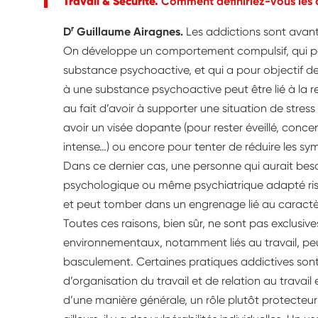
Travail & Sécurité.
Comment définiriez-vous les 
r
D
Guillaume Airagnes.
Les addictions sont avant 
On développe un comportement compulsif, qui pe
substance psychoactive, et qui a pour objectif de
à une substance psychoactive peut être lié à la r
au fait d’avoir à supporter une situation de stress
avoir un visée dopante (pour rester éveillé, concen
intense…) ou encore pour tenter de réduire les 
Dans ce dernier cas, une personne qui aurait b
psychologique ou même psychiatrique adapté risq
et peut tomber dans un engrenage lié au caractèr
Toutes ces raisons, bien sûr, ne sont pas exclusive
environnementaux, notamment liés au travail, peu
basculement. Certaines pratiques addictives sont
d’organisation du travail et de relation au travail 
d’une manière générale, un rôle plutôt protecteur