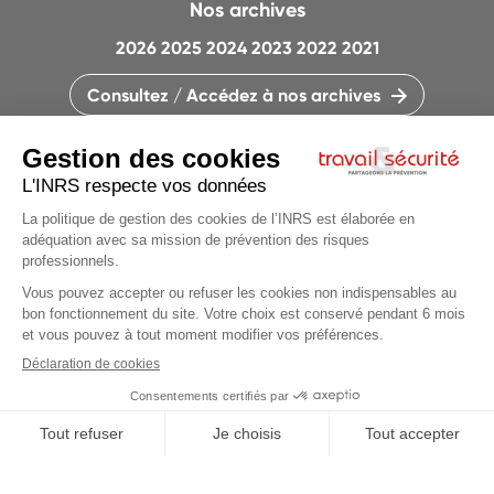
Nos archives
2026
2025
2024
2023
2022
2021
Consultez / Accédez à nos archives
CONTACTEZ LA RÉDACTION
QUI SOMMES-NOUS ?
MENTIONS LÉGALES
PLAN DU SITE
PARAMÈTRES DES COOKIES
Articles du
dossier
CHARTE DES COOKIES ET TRACEURS
PARTAGEONS LA PRÉVENTION