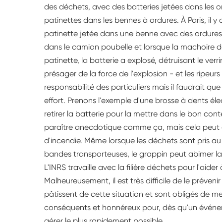
des déchets, avec des batteries jetées dans les
patinettes dans les bennes à ordures. À Paris, il
patinette jetée dans une benne avec des ordures 
dans le camion poubelle et lorsque la machoire de
patinette, la batterie a explosé, détruisant le ver
présager de la force de l'explosion - et les ripeurs 
responsabilité des particuliers mais il faudrait qu
effort. Prenons l'exemple d'une brosse à dents élect
retirer la batterie pour la mettre dans le bon cont
paraître anecdotique comme ça, mais cela peut 
d'incendie. Même lorsque les déchets sont pris au
bandes transporteuses, le grappin peut abimer la
L'INRS travaille avec la filière déchets pour l'aid
Malheureusement, il est très difficile de le préven
pâtissent de cette situation et sont obligés de 
conséquents et honnéreux pour, dès qu'un événem
gérer le plus rapidement possible.