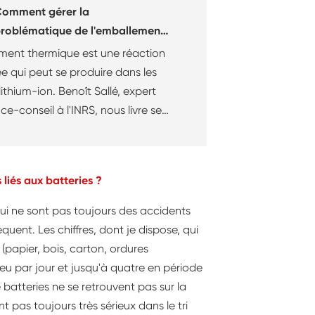
omment gérer la
roblématique de l'emballement
hermique des batteries lithium-
ment thermique est une réaction
on ?
ée qui peut se produire dans les
lithium-ion. Benoît Sallé, expert
ce-conseil à l'INRS, nous livre ses
tions pour mieux appréhender
blématique et diminuer les
liés aux batteries ?
ui ne sont pas toujours des accidents
quent. Les chiffres, dont je dispose, qui
(papier, bois, carton, ordures
eu par jour et jusqu'à quatre en période
 batteries ne se retrouvent pas sur la
ont pas toujours très sérieux dans le tri