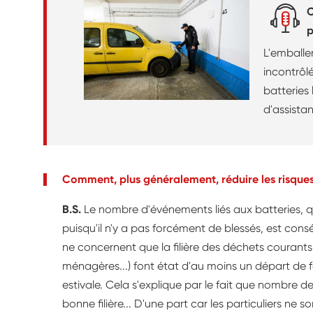
C
p
t
L'emballe
i
incontrôl
batteries 
d'assistan
préconisa
cette pro
risques.
Comment, plus généralement, réduire les risques 
B.S.
Le nombre d'événements liés aux batteries, q
puisqu'il n'y a pas forcément de blessés, est consé
ne concernent que la filière des déchets courants 
ménagères...) font état d'au moins un départ de f
estivale. Cela s'explique par le fait que nombre de
bonne filière... D'une part car les particuliers ne s