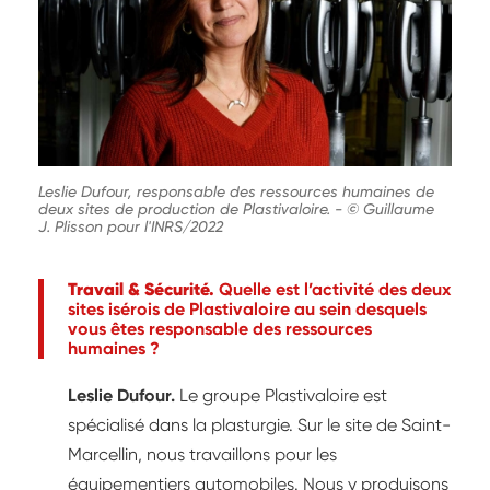
Leslie Dufour, responsable des ressources humaines de
deux sites de production de Plastivaloire.
-
© Guillaume
J. Plisson pour l'INRS/2022
Travail & Sécurité.
Quelle est l’activité des deux
sites isérois de Plastivaloire au sein desquels
vous êtes responsable des ressources
humaines ?
Leslie Dufour.
Le groupe Plastivaloire est
spécialisé dans la plasturgie. Sur le site de Saint-
Marcellin, nous travaillons pour les
équipementiers automobiles. Nous y produisons