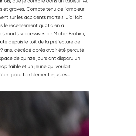
arfois) que je compile dans un tableur. Au
els et graves. Compte tenu de l’ampleur
t sur les accidents mortels. J’ai fait
s le recensement quotidien a
les morts successives de Michel Brahim,
te depuis le toit de la préfecture de
e 19 ans, décédé après avoir été percuté
space de quinze jours ont disparu un
rop faible et un jeune qui voulait
’ont paru terriblement injustes…