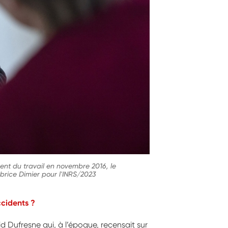
ent du travail en novembre 2016, le
brice Dimier pour l'INRS/2023
ccidents ?
id Dufresne qui, à l’époque, recensait sur