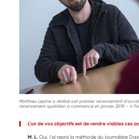
Matthieu Lépine a réalisé son premier recensement d'accid
recensement quotidien a commencé en janvier 2019.
-
© Fa
L’un de vos objectifs est de rendre visibles ces a
M. L.
Oui, j’ai repris la méthode du journaliste Dav