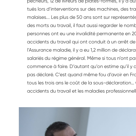
pêcheurs, 12 de livreurs de plates-formes, il y a a
tués lors d’interventions sur des machines, des tr
malaises... Les plus de 50 ans sont sur représenté
des morts au travail, il faut aussi regarder le nomb
personnes ont eu une invalidité permanente en 2
accidents du travail qui ont conduit à un arrêt de 
l’Assurance maladie, il y a eu 1,2 million de déclar
salariés du régime général. Même si tous n’ont p
commence à faire. D’autant qu’on estime qu’il y a
pas déclaré. C’est quand même fou d’avoir en F
tous les trois ans le coût de la sous-déclaration…
accidents du travail et les maladies professionnel