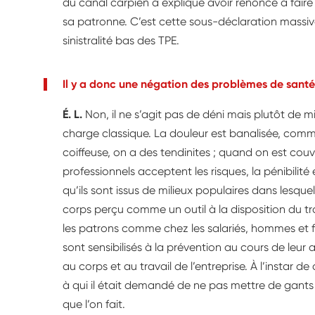
du canal carpien a expliqué avoir renoncé à faire v
sa patronne. C’est cette sous-déclaration massive 
sinistralité bas des TPE.
Il y a donc une négation des problèmes de santé
É. L.
Non, il ne s’agit pas de déni mais plutôt de 
charge classique. La douleur est banalisée, comm
coiffeuse, on a des tendinites ; quand on est cou
professionnels acceptent les risques, la pénibilité
qu’ils sont issus de milieux populaires dans lesquels
corps perçu comme un outil à la disposition du t
les patrons comme chez les salariés, hommes et 
sont sensibilisés à la prévention au cours de leur a
au corps et au travail de l’entreprise. À l’insta
à qui il était demandé de ne pas mettre de gants 
que l’on fait.