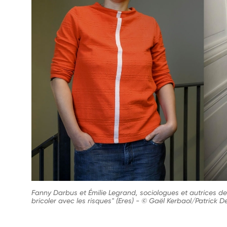
Fanny Darbus et Émilie Legrand, sociologues et autrices de 
bricoler avec les risques" (Eres)
-
© Gaël Kerbaol/Patrick De