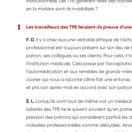
institutionnelle. Les TPE génèrent-elles des trava
en la matière sont-ils invisibilisés ?
Les travailleurs des TPE feraient-ils preuve d’un
F. D.
Il y a chez eux une véritable éthique de l’ac
professionnel est toujours présent sur son lieu de
patron, ses collègues ou ses clients. Pour cela, il t
l’institution médicale. Cela passe par l’acceptatio
l’automédication et aux remèdes de grands-mèr
ouvrier qui nous a raconté s’être fait une entorse,
et pris son après-midi en accord avec son patron
É. L.
Lorsqu’ils vont tout de même voir un médecin qu
salariés des TPE ne le suivent souvent qu’en partie,
pression des patrons qui considèrent parfois le
maladies professionnelles comme déloyales. Ainsi