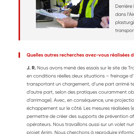
Derrière
dans l’Ai
plasturg
transpor
Yves Ros
terrestre
l’enviro
Quelles autres recherches avez-vous réalisées d
logement
J. R.
Nous avons mené des essais sur le site de Trans
particip
en conditions réelles deux situations – freinage d
organisé
transportant un chargement, d’une part arrimé tel
gendarm
d’autre part, selon des pratiques couramment obs
d’arrimage). Avec, en conséquence, une projection
échappement sur le côté. Les mesures réalisées (
permettre de créer des supports de prévention afi
opérateurs. Nous travaillons aussi sur un volet 
projet Arrim. Nous cherchons à reproduire inform