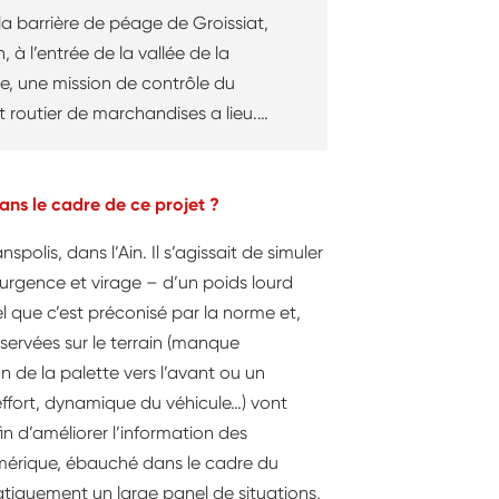
 la barrière de péage de Groissiat,
n, à l’entrée de la vallée de la
ie, une mission de contrôle du
t routier de marchandises a lieu.
taing, contrôleur des transports
s à la direction régionale de
nnement, de l’aménagement et du
ans le cadre de ce projet ?
 (Dreal) Auvergne-Rhône-Alpes,
polis, dans l’Ain. Il s’agissait de simuler
e à cette opération de trois heures,
’urgence et virage – d’un poids lourd
e en concertation avec la
 que c’est préconisé par la norme et,
erie.
ervées sur le terrain (manque
 de la palette vers l’avant ou un
effort, dynamique du véhicule…) vont
n d’améliorer l’information des
numérique, ébauché dans le cadre du
atiquement un large panel de situations,