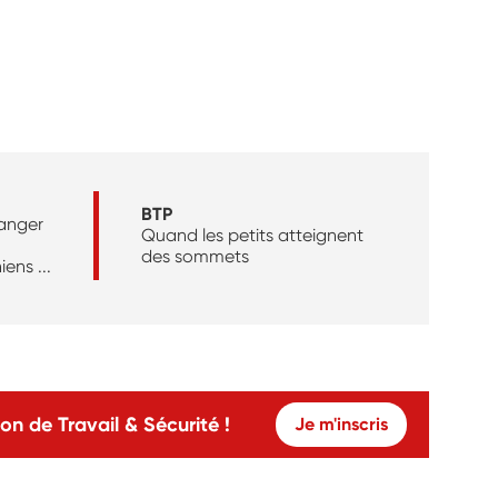
BTP
danger
Quand les petits atteignent
des sommets
ens ...
on de Travail & Sécurité !
Je m'inscris