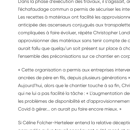
Dans la phase d’exécution des travaux, il s’agissait, a
l’échafaudage commun a permis de sécuriser les inte
Les recettes à matériaux ont facilité les approvisio
anticipée des ascenseurs conjugués aux transpalettes
compliquées à faire évoluer, répète Christopher Landa
approvisionner des matériaux sans tenir compte de ces 
aurait fallu que quelqu’un soit présent sur place à ch
l’ensemble des préconisations sur ce chantier en corp
« Cette organisation a permis aux entreprises interv
ancrées de père en fils, depuis plusieurs générations »
Aujourd’hui, alors que le chantier touche à sa fin, Ch
qui ne lui a pas facilité la tâche : « L’augmentation 
les problèmes de disponibilité et d’approvisionnement
Covid à gérer... on aurait pu faire encore mieux. »
Si Céline Folcher-Herteleer entend la relative décepti