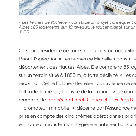
« Les fermes de Michelle » constitue un projet conséquent
Alpes : 85 logements sur 10 niveaux, le tout implanté sur un 
© DR
C’est une résidence de tourisme qui devrait accueillir 
Risoul, l’opération « Les fermes de Michelle » constit
département des Hautes-Alpes. Elle comprend 85 loge
sur un terrain situé à 1 850 m, à forte déclivité. « Les
reconnaît Céline Folcher-Herteleer, contrôleuse de séc
l’altitude, la météo, l’activité de la station… » Ce q
remporter le
trophée national Risques chutes Pros B
– promoteur immobilier », décerné par l’Assurance ma
prise en compte des cinq thèmes opérationnels priorit
en hauteur, manutention, hygiène et interventions ult