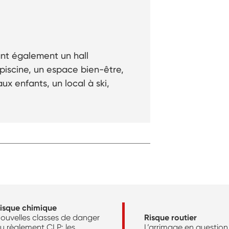
nt également un hall
piscine, un espace bien-être,
ux enfants, un local à ski,
isque chimique
ouvelles classes de danger
Risque routier
u règlement CLP: les
L’arrimage en question