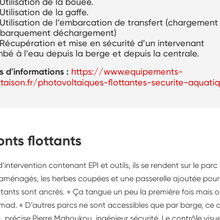
Utilisation de la bouée.
Utilisation de la gaffe.
Utilisation de l’embarcation de transfert (chargement
barquement déchargement)
Récupération et mise en sécurité d’un intervenant
bé à l’eau depuis la berge et depuis la centrale.
s d'informations :
https://www.equipements-
ttaison.fr/photovoltaiques-flottantes-securite-aquati
onts flottants
’intervention contenant EPI et outils, ils se rendent sur le parc 
aménagés, les herbes coupées et une passerelle ajoutée pour fa
ttants sont ancrés. « Ça tangue un peu la première fois mais o
 Imad. « D’autres parcs ne sont accessibles que par barge, ce 
, précise Pierre Mahoukou, ingénieur sécurité. Le contrôle visu