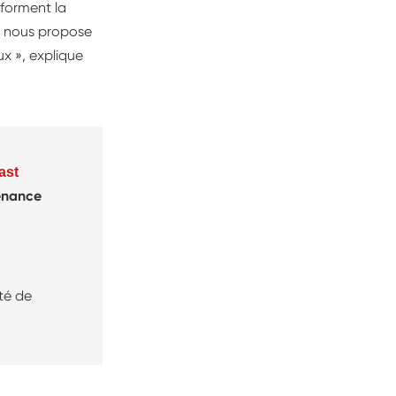
nforment la
on nous propose
x », explique
ast
enance
ité de
cours
n des