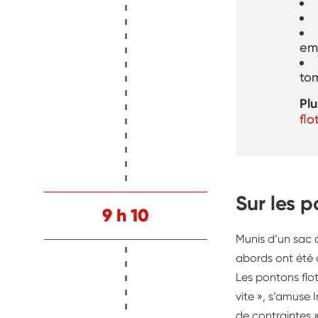
em
tom
Plu
flo
Sur les p
9 h 10
Munis d’un sac d
abords ont été 
Les pontons flo
vite », s’amuse
de contraintes »