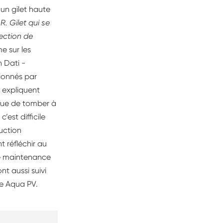
un gilet haute
. Gilet qui se
ection de
e sur les
 Dati -
tionnés par
s expliquent
sque de tomber à
c’est difficile
uction
t réfléchir au
ce maintenance
t aussi suivi
te Aqua PV.