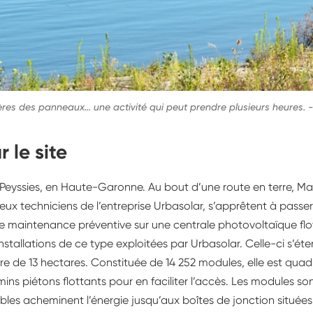
rières des panneaux… une activité qui peut prendre plusieurs heures.
r le site
eyssies, en Haute-Garonne. Au bout d’une route en terre, Ma
ux techniciens de l’entreprise Urbasolar, s’apprêtent à passe
e maintenance préventive sur une centrale photovoltaïque flott
nstallations de ce type exploitées par Urbasolar. Celle-ci s’ét
e de 13 hectares. Constituée de 14 252 modules, elle est quadr
ns piétons flottants pour en faciliter l’accès. Les modules sont
bles acheminent l’énergie jusqu’aux boîtes de jonction situées