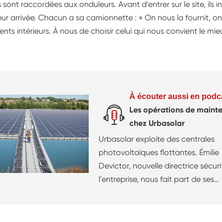
sont raccordées aux onduleurs. Avant d’entrer sur le site, ils i
leur arrivée. Chacun a sa camionnette : « On nous la fournit, 
 intérieurs. À nous de choisir celui qui nous convient le mieu
À écouter aussi en podc
Les opérations de maint
chez Urbasolar
Urbasolar exploite des centrales
photovoltaïques flottantes. Émilie
Devictor, nouvelle directrice sécur
l'entreprise, nous fait part de ses
observations et des réflexions en 
pour faire progresser la préventio
risques professionnels.