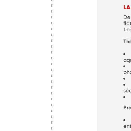
LA
Des
flo
thé
Th
aq
pho
séc
Pra
ent