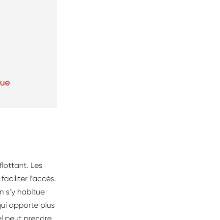
que
flottant. Les
ciliter l’accès.
n s’y habitue
qui apporte plus
el peut prendre