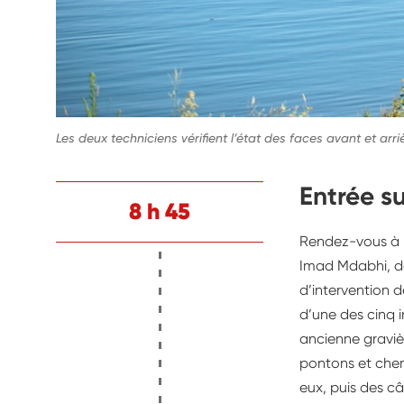
Les deux techniciens vérifient l’état des faces avant et ar
Entrée su
8 h 45
Rendez-vous à P
Imad Mdabhi, de
d’intervention d
d’une des cinq i
ancienne gravièr
pontons et chemi
eux, puis des câ