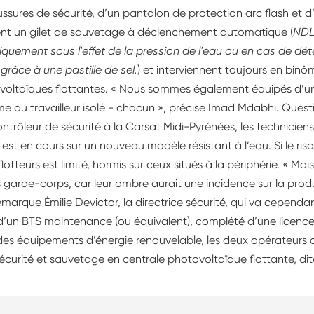
sures de sécurité, d’un pantalon de protection arc flash et d’
enfilent un gilet de sauvetage à déclenchement automatique (
NDLR
quement sous l'effet de la pression de l'eau ou en cas de dét
grâce à une pastille de sel.
) et interviennent toujours en binôm
voltaïques flottantes. « Nous sommes également équipés d’un
rme du travailleur isolé - chacun », précise Imad Mdabhi. Ques
ntrôleur de sécurité à la Carsat Midi-Pyrénées, les technicien
 est en cours sur un nouveau modèle résistant à l’eau. Si le ri
flotteurs est limité, hormis sur ceux situés à la périphérie. « Mais 
 garde-corps, car leur ombre aurait une incidence sur la prod
 remarque Émilie Devictor, la directrice sécurité, qui va cependan
es d’un BTS maintenance (ou équivalent), complété d’une licen
des équipements d’énergie renouvelable, les deux opérateurs on
écurité et sauvetage en centrale photovoltaïque flottante, di