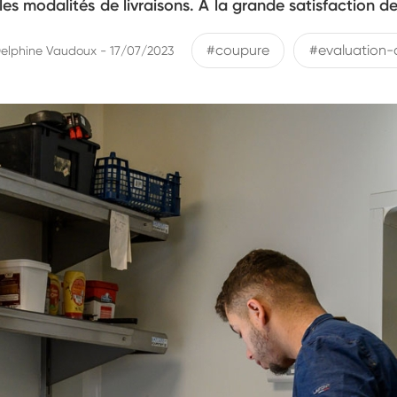
les modalités de livraisons. À la grande satisfaction de
#coupure
#evaluation-
elphine Vaudoux - 17/07/2023