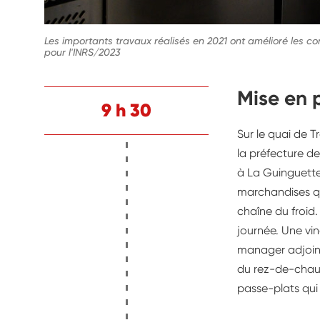
Les importants travaux réalisés en 2021 ont amélioré les co
pour l'INRS/2023
Mise en 
9 h 30
Sur le quai de T
la préfecture de
à La Guinguette,
marchandises qui
chaîne du froid.
journée. Une ving
manager adjoint
du rez-de-chauss
passe-plats qui 