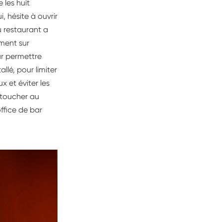
 les huit
, hésite à ouvrir
du restaurant a
ement sur
ur permettre
llé, pour limiter
x et éviter les
 toucher au
ffice de bar