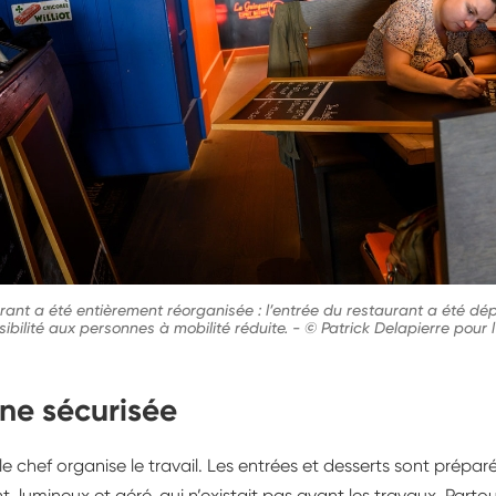
urant a été entièrement réorganisée : l’entrée du restaurant a été dé
ibilité aux personnes à mobilité réduite.
-
© Patrick Delapierre pour 
ine sécurisée
 le chef organise le travail. Les entrées et desserts sont prépa
 lumineux et aéré, qui n’existait pas avant les travaux. Partout