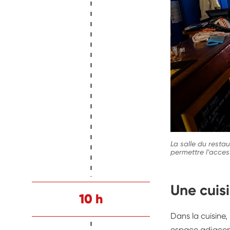
La salle du resta
permettre l’access
Une cuis
10 h
Dans la cuisine,
espace adjacent,