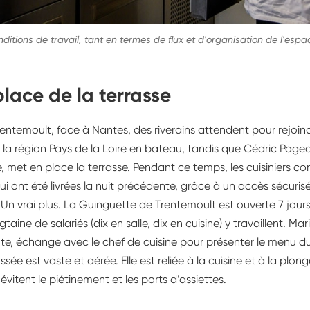
nditions de travail, tant en termes de flux et d'organisation de l'es
place de la terrasse
rentemoult, face à Nantes, des riverains attendent pour rejoin
 la région Pays de la Loire en bateau, tandis que Cédric Page
 met en place la terrasse. Pendant ce temps, les cuisiniers con
 ont été livrées la nuit précédente, grâce à un accès sécurisé
 Un vrai plus. La Guinguette de Trentemoult est ouverte 7 jours 
taine de salariés (dix en salle, dix en cuisine) y travaillent. Mar
e, échange avec le chef de cuisine pour présenter le menu du 
ée est vaste et aérée. Elle est reliée à la cuisine et à la plo
évitent le piétinement et les ports d’assiettes.