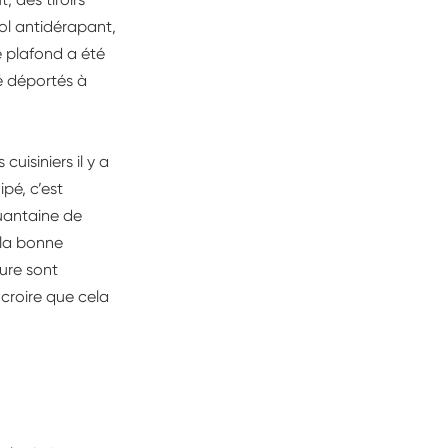
ol antidérapant,
e plafond a été
é déportés à
cuisiniers il y a
ipé, c’est
quantaine de
à la bonne
ture sont
 croire que cela