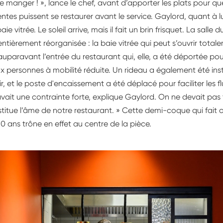
de manger ! », lance le chef, avant d’apporter les plats pour que
tes puissent se restaurer avant le service. Gaylord, quant à lui
ie vitrée. Le soleil arrive, mais il fait un brin frisquet. La salle 
tièrement réorganisée : la baie vitrée qui peut s’ouvrir total
t auparavant l’entrée du restaurant qui, elle, a été déportée po
aux personnes à mobilité réduite. Un rideau a également été insta
r, et le poste d'encaissement a été déplacé pour faciliter les flu
avait une contrainte forte, explique Gaylord. On ne devait pas
titue l’âme de notre restaurant. » Cette demi-coque qui fait o
0 ans trône en effet au centre de la pièce.