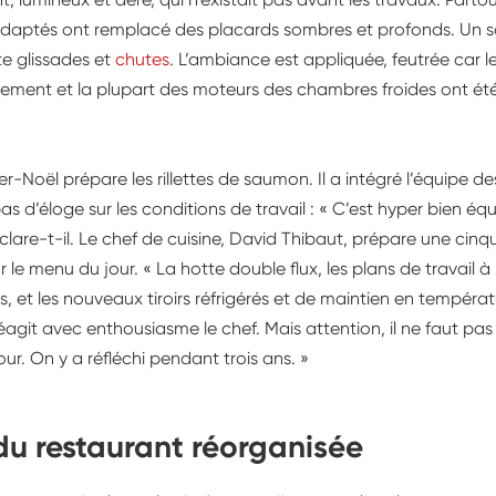
adaptés ont remplacé des placards sombres et profonds. Un s
te glissades et
chutes
. L’ambiance est appliquée, feutrée car l
uement et la plupart des moteurs des chambres froides ont ét
r-Noël prépare les rillettes de saumon. Il a intégré l’équipe des 
as d’éloge sur les conditions de travail : « C’est hyper bien équ
clare-t-il. Le chef de cuisine, David Thibaut, prépare une cin
ur le menu du jour. « La hotte double flux, les plans de travail 
rs, et les nouveaux tiroirs réfrigérés et de maintien en tempéra
éagit avec enthousiasme le chef. Mais attention, il ne faut pas
jour. On y a réfléchi pendant trois ans. »
 du restaurant réorganisée