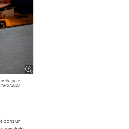
portée pour
l'INRS/2023
rés dans un
, des tiroirs