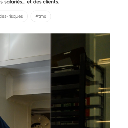
s salariés… et des clients.
des-risques
#tms