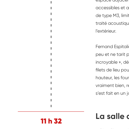
accessibles et 
de type M3, limi
traité acoustiq
l’extérieur.
Fernand Espitalie
peu et ne tarit p
incroyable », dé
filets de lieu po
hauteur, les fou
vraiment bien, r
s’est fait en un 
La salle
11 h 32