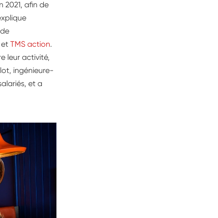
 2021, afin de
 explique
 de
et
TMS action
.
 leur activité,
lot, ingénieure-
alariés, et a