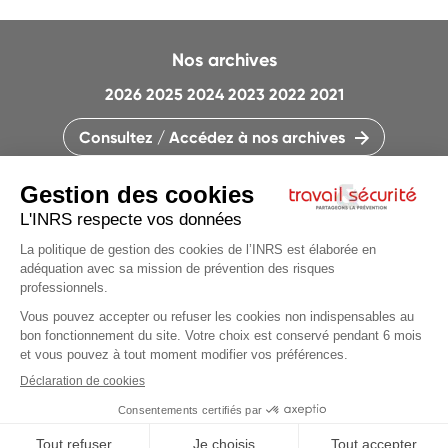
Nos archives
2026
2025
2024
2023
2022
2021
Consultez / Accédez à nos archives
CONTACTEZ LA RÉDACTION
QUI SOMMES-NOUS ?
MENTIONS LÉGALES
PLAN DU SITE
PARAMÈTRES DES COOKIES
Articles du
dossier
CHARTE DES COOKIES ET TRACEURS