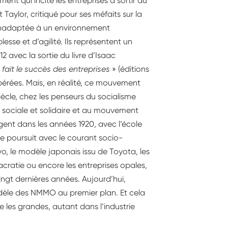
t qui incite les entreprises à sortir du
aylor, critiqué pour ses méfaits sur la
é, inadaptée à un environnement
e et d’agilité. Ils représentent un
 avec la sortie du livre d’Isaac
s fait le succès des entreprises
(éditions
ibérées. Mais, en réalité, ce mouvement
siècle, chez les penseurs du socialisme
 sociale et solidaire et au mouvement
gent dans les années 1920, avec l’école
 poursuit avec le courant socio-
, le modèle japonais issu de Toyota, les
lacratie ou encore les entreprises opales,
ngt dernières années. Aujourd’hui,
odèle des NMMO au premier plan. Et cela
 les grandes, autant dans l’industrie