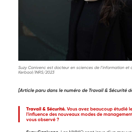
Suzy Canivenc est docteur en sciences de l’information et
Kerbaol/INRS/2023
[Article paru dans le numéro de Travail & Sécurité d
Travail & Sécurité.
Vous avez beaucoup étudié le
l'influence des nouveaux modes de management
vous observé ?