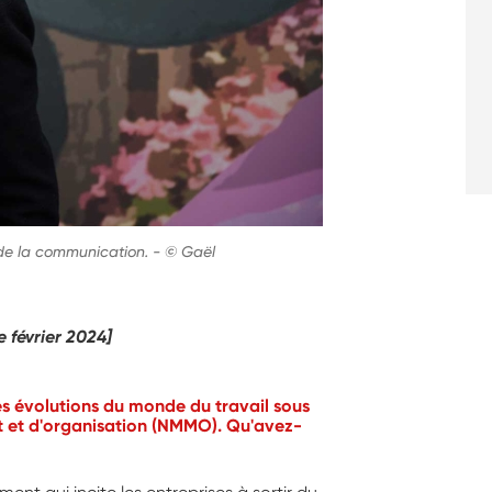
 de la communication.
-
© Gaël
e février 2024]
s évolutions du monde du travail sous
 et d'organisation (NMMO). Qu'avez-