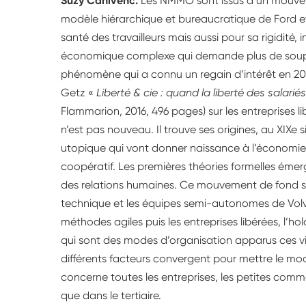
Suzy Canivenc.
Les NMMO sont issus d’un mouvemen
modèle hiérarchique et bureaucratique de Ford et T
santé des travailleurs mais aussi pour sa rigidit
économique complexe qui demande plus de soupless
phénomène qui a connu un regain d’intérêt en 2012
Getz
Liberté & cie : quand la liberté des salarié
Flammarion, 2016, 496 pages) sur les entreprises l
n’est pas nouveau. Il trouve ses origines, au XIXe 
utopique qui vont donner naissance à l’économie
coopératif. Les premières théories formelles émer
des relations humaines. Ce mouvement de fond se
technique et les équipes semi-autonomes de Volvo
méthodes agiles puis les entreprises libérées, l’ho
qui sont des modes d’organisation apparus ces vi
différents facteurs convergent pour mettre le m
concerne toutes les entreprises, les petites comme
que dans le tertiaire.