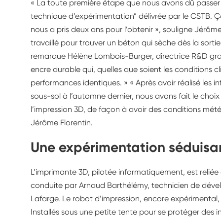
« La toute première étape que nous avons dû passer a
technique d’expérimentation” délivrée par le CSTB. Ça
nous a pris deux ans pour l’obtenir », souligne Jérôm
travaillé pour trouver un béton qui sèche dès la sorti
remarque Hélène Lombois-Burger, directrice R&D gra
encre durable qui, quelles que soient les conditions c
performances identiques. » « Après avoir réalisé les i
sous-sol à l’automne dernier, nous avons fait le cho
l’impression 3D, de façon à avoir des conditions mét
Jérôme Florentin.
Une expérimentation séduisa
L’imprimante 3D, pilotée informatiquement, est reliée
conduite par Arnaud Barthélémy, technicien de dév
Lafarge. Le robot d’impression, encore expérimental, e
Installés sous une petite tente pour se protéger des int