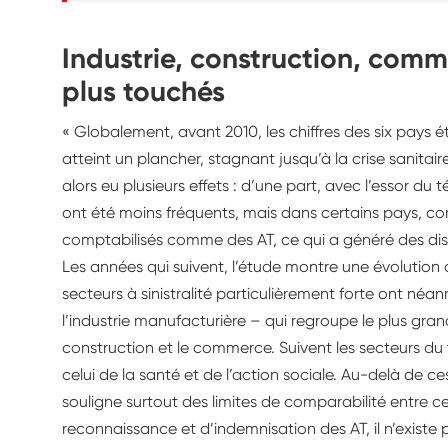
phénomèn
d’import
Industrie, construction, comme
monde du 
plus touchés
« Globalement, avant 2010, les chiffres des six pays ét
atteint un plancher, stagnant jusqu’à la crise sanitaire
alors eu plusieurs effets : d’une part, avec l’essor du t
ont été moins fréquents, mais dans certains pays, com
comptabilisés comme des AT, ce qui a généré des dis
Les années qui suivent, l’étude montre une évolution
secteurs à sinistralité particulièrement forte ont néanm
l’industrie manufacturière – qui regroupe le plus gra
construction et le commerce. Suivent les secteurs du 
celui de la santé et de l’action sociale. Au-delà de c
souligne surtout des limites de comparabilité entre c
reconnaissance et d’indemnisation des AT, il n’exist