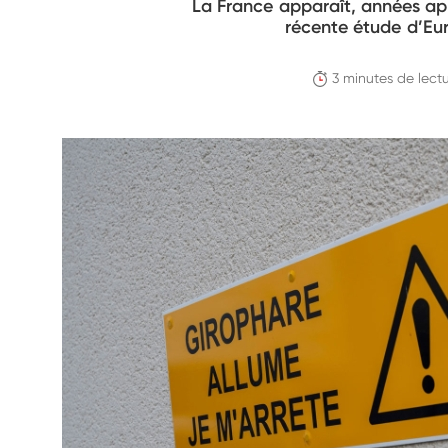
La France apparaît, années apr
récente étude d’Eur
3 minutes de lect