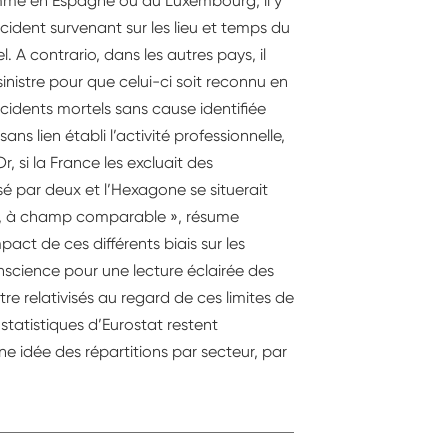
 comme en Espagne ou au Luxembourg, il y
cident survenant sur les lieu et temps du
. A contrario, dans les autres pays, il
e sinistre pour que celui-ci soit reconnu en
ccidents mortels sans cause identifiée
ans lien établi l’activité professionnelle,
, si la France les excluait des
é par deux et l’Hexagone se situerait
ls, à champ comparable », résume
mpact de ces différents biais sur les
 conscience pour une lecture éclairée des
re relativisés au regard de ces limites de
 statistiques d’Eurostat restent
ne idée des répartitions par secteur, par