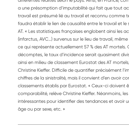
différentes réalités selon le pays. Ainsi, en France,
a une présomption d’imputabilité qui fait que tout ac
travail est présumé lié au travail et reconnu comme tel
faudra établir le lien de causalité entre le travail et l
AT. « Les statistiques françaises englobent ainsi les a
(infarctus, AVC…) survenus sur le lieu de travail, même s
ce qui représente actuellement 57 % des AT mortels. Or
décomptes, le taux d’incidence serait quasiment divis
ainsi en milieu de classement Eurostat des AT morte
Christine Kieffer. Difficile de quantifier précisément l’i
chiffres de la sinistralité, mais il convient d’en avoir
classements établis par Eurostat. « Ceux-ci doivent êt
comparabilité, relève Christine Kieffer. Néanmoins, les
intéressantes pour identifier des tendances et avoir u
âge ou par sexe, etc. »