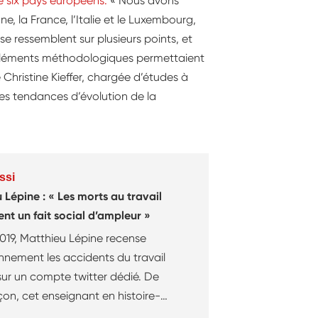
de six pays européens.
« Nous avons
, la France, l’Italie et le Luxembourg,
e ressemblent sur plusieurs points, et
s éléments méthodologiques permettaient
 Christine Kieffer, chargée d’études à
des tendances d’évolution de la
ssi
 Lépine : « Les morts au travail
ent un fait social d’ampleur »
019, Matthieu Lépine recense
nnement les accidents du travail
sur un compte twitter dédié. De
çon, cet enseignant en histoire-
ie cherche à mettre en lumière un