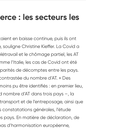
e peu visible, et pourtant
ance, dont il souhaiterait que le
rce : les secteurs les
travail et la société se saisissent.
aient en baisse continue, puis ils ont
, souligne Christine Kieffer. La Covid a
élétravail et le chômage partiel, les AT
me l’Italie, les cas de Covid ont été
parités de décomptes entre les pays.
 contrastée du nombre d’AT. » Des
oins pu être identifiés : en premier lieu,
nd nombre d’AT dans trois pays –, la
transport et de l’entreposage, ainsi que
es constatations générales, l’étude
es pays. En matière de déclaration, de
e pas d’harmonisation européenne,