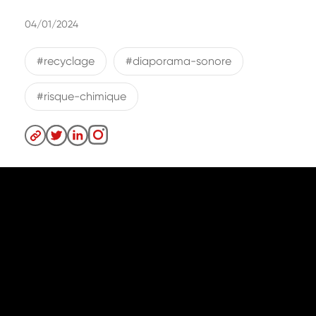
04/01/2024
#recyclage
#diaporama-sonore
#risque-chimique