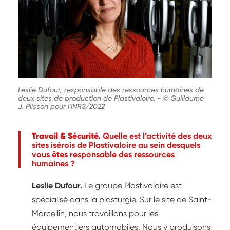
Leslie Dufour, responsable des ressources humaines de
deux sites de production de Plastivaloire.
-
© Guillaume
J. Plisson pour l'INRS/2022
Travail & Sécurité.
Quelle est l’activité des deux
sites isérois de Plastivaloire au sein desquels
vous êtes responsable des ressources
humaines ?
Leslie Dufour.
Le groupe Plastivaloire est
spécialisé dans la plasturgie. Sur le site de Saint-
Marcellin, nous travaillons pour les
équipementiers automobiles. Nous y produisons