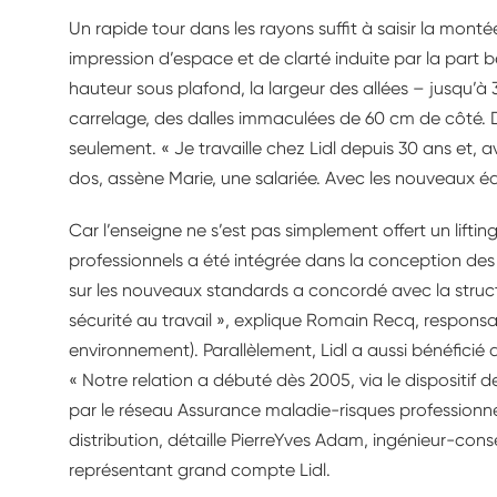
Un rapide tour dans les rayons suffit à saisir la mo
impression d’espace et de clarté induite par la part be
hauteur sous plafond, la largeur des allées – jusqu’à 
carrelage, des dalles immaculées de 60 cm de côté. D
seulement. « Je travaille chez Lidl depuis 30 ans et, 
dos, assène Marie, une salariée. Avec les nouveaux éq
Car l’enseigne ne s’est pas simplement offert un liftin
professionnels a été intégrée dans la conception de
sur les nouveaux standards a concordé avec la struct
sécurité au travail », explique Romain Recq, responsab
environnement). Parallèlement, Lidl a aussi bénéfici
« Notre relation a débuté dès 2005, via le dispositif
par le réseau Assurance maladie-risques professionne
distribution, détaille PierreYves Adam, ingénieur-cons
représentant grand compte Lidl.