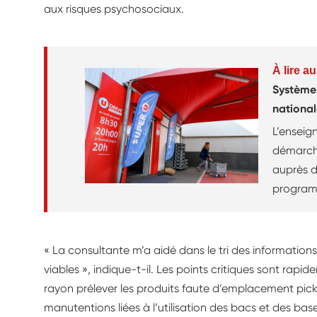
aux risques psychosociaux.
À lire au
Système 
national
L’enseig
démarch
auprès d
programm
un parco
personne
projet d
« La consultante m’a aidé dans le tri des informations e
place des
viables », indique-t-il. Les points critiques sont rapide
collabor
rayon prélever les produits faute d’emplacement pick
contrôle
manutentions liées à l’utilisation des bacs et des bas