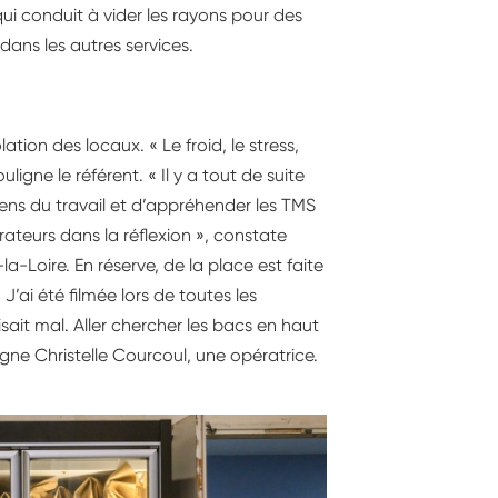
t Ludivine Notarianni, responsable
 conduit à vider les rayons pour des
 santé, sécurité, environnement chez
 dans les autres services.
 U.
lation des locaux. « Le froid, le stress,
igne le référent. « Il y a tout de suite
 sens du travail et d’appréhender les TMS
rateurs dans la réflexion », constate
a-Loire. En réserve, de la place est faite
J’ai été filmée lors de toutes les
sait mal. Aller chercher les bacs en haut
oigne Christelle Courcoul, une opératrice.