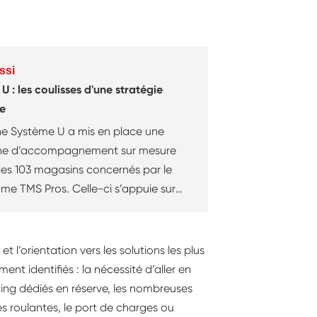
ssi
U : les coulisses d'une stratégie
e
ne Système U a mis en place une
e d’accompagnement sur mesure
es 103 magasins concernés par le
e TMS Pros. Celle-ci s’appuie sur
urs de formation spécifique de
s ressources vouées à conduire un
e prévention des TMS et à mettre en
t l’orientation vers les solutions les plus
 plans d’action. Le fruit d’une
ment identifiés : la nécessité d’aller en
ation entre Cédryc Fernandez,
ing dédiés en réserve, les nombreuses
ur de sécurité à la Carsat Rhône-
es roulantes, le port de charges ou