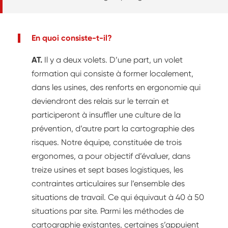
Aujourd’hui, rendez-vous à Ferrières-en-Bray
(Seine-Maritime), un site de quelque 300 salariés,
où sont fabriquées 140 000 tonnes de yaourts
En quoi consiste-t-il?
par an.
AT.
Il y a deux volets. D’une part, un volet
formation qui consiste à former localement,
dans les usines, des renforts en ergonomie qui
deviendront des relais sur le terrain et
participeront à insuffler une culture de la
prévention, d’autre part la cartographie des
risques. Notre équipe, constituée de trois
ergonomes, a pour objectif d’évaluer, dans
treize usines et sept bases logistiques, les
contraintes articulaires sur l’ensemble des
situations de travail. Ce qui équivaut à 40 à 50
situations par site. Parmi les méthodes de
cartographie existantes, certaines s’appuient