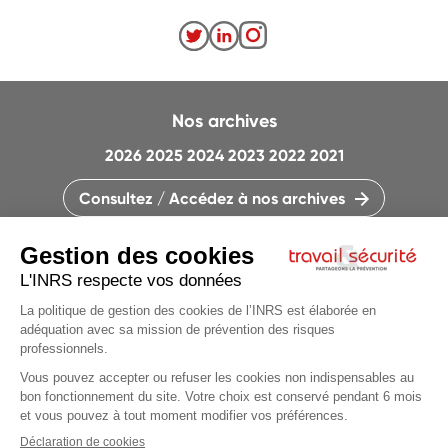
Nos archives
2026
2025
2024
2023
2022
2021
Consultez / Accédez à nos archives
CONTACTEZ LA RÉDACTION
QUI SOMMES-NOUS ?
MENTIONS LÉGALES
PLAN DU SITE
PARAMÈTRES DES COOKIES
Articles du
dossier
CHARTE DES COOKIES ET TRACEURS