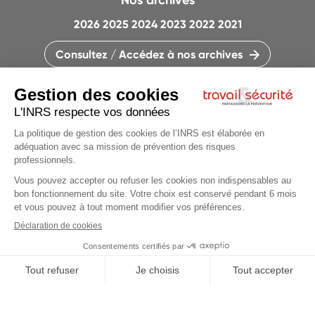
Nos archives
2026
2025
2024
2023
2022
2021
Consultez / Accédez à nos archives
CONTACTEZ LA RÉDACTION
QUI SOMMES-NOUS ?
MENTIONS LÉGALES
PLAN DU SITE
PARAMÈTRES DES COOKIES
Articles du
dossier
CHARTE DES COOKIES ET TRACEURS
PARTAGEONS LA PRÉVENTION