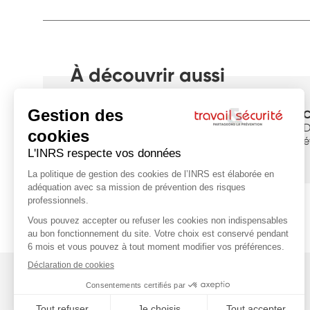
À découvrir aussi
Concours vidéo
C
Les jeunes filment les risques
D
professionnels
é