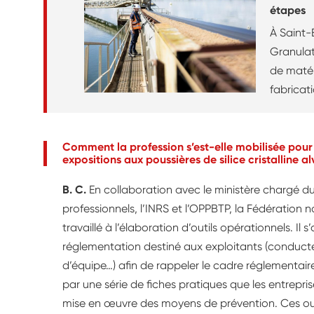
étapes
À Saint-É
Granulats
de matéri
fabricati
flottante
l’entrepr
préventi
Comment la profession s’est-elle mobilisée pour a
expositions aux poussières de silice cristalline al
notamment
sans nég
B. C.
En collaboration avec le ministère chargé du
professionnels, l’INRS et l’OPPBTP, la Fédération 
travaillé à l’élaboration d’outils opérationnels. Il 
réglementation destiné aux exploitants (conducte
d’équipe…) afin de rappeler le cadre réglementair
par une série de fiches pratiques que les entrepr
mise en œuvre des moyens de prévention. Ces outil