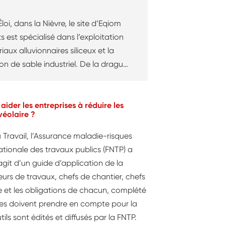
loi, dans la Nièvre, le site d’Eqiom
 est spécialisé dans l’exploitation
aux alluvionnaires siliceux et la
on de sable industriel. De la drague
 jusqu’à la sablière et l’usine,
ise déploie sa politique de
on des risques chimiques,
ider les entreprises à réduire les
véolaire ?
 liés aux poussières et à la silice,
liger aucune étape.
 Travail, l’Assurance maladie-risques
nationale des travaux publics (FNTP) a
s’agit d’un guide d’application de la
urs de travaux, chefs de chantier, chefs
e et les obligations de chacun, complété
ises doivent prendre en compte pour la
s sont édités et diffusés par la FNTP.