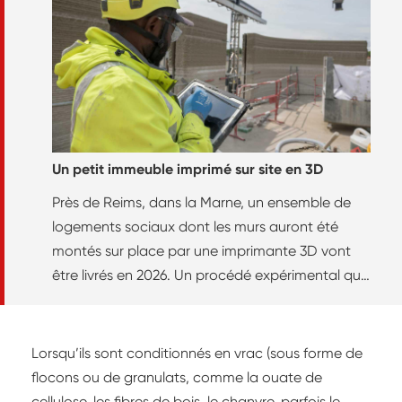
Un petit immeuble imprimé sur site en 3D
Près de Reims, dans la Marne, un ensemble de
logements sociaux dont les murs auront été
montés sur place par une imprimante 3D vont
être livrés en 2026. Un procédé expérimental qui
paraît simple, mais qui est le fruit d’un important
travail de recherche et développement de
chacun des partenaires du projet. Si de
Lorsqu’ils sont conditionnés en vrac (sous forme de
nombreux risques professionnels ont été réduits
flocons ou de granulats, comme la ouate de
grâce à cette technologie, il ne faudrait pas que
cellulose, les fibres de bois, le chanvre, parfois le