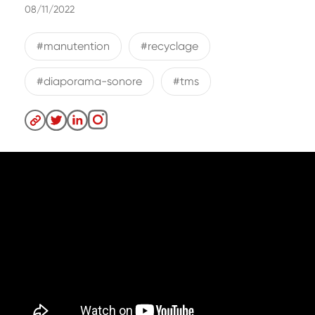
08/11/2022
#manutention
#recyclage
#diaporama-sonore
#tms