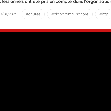
ofessionnels ont été pris en compte dans l’organisatio
#chutes
#diaporama-sonore
#btp
23/01/2024