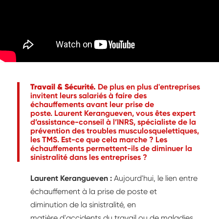
Travail & Sécurité.
De plus en plus d'entreprises
invitent leurs salariés à faire des
échauffements avant leur prise de
poste. Laurent Kerangueven, vous êtes expert
d’assistance-conseil à l’INRS, spécialiste de la
prévention des troubles musculosquelettiques,
les TMS. Est-ce que cela marche ? Les
échauffements permettent-ils de diminuer la
sinistralité dans les entreprises ?
Laurent Kerangueven :
Aujourd'hui, le lien entre
échauffement à la prise de poste et
diminution de la sinistralité, en
matière d'accidents du travail ou de maladies