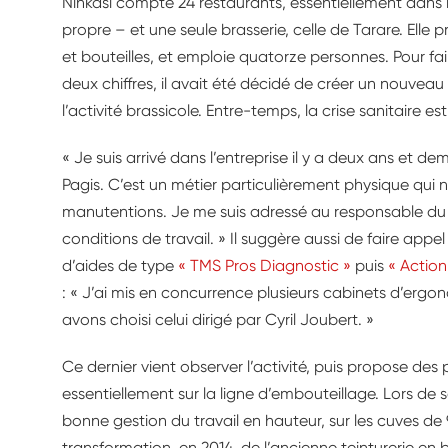
Ninkasi compte 24 restaurants, essentiellement dans
propre – et une seule brasserie, celle de Tarare. Elle p
et bouteilles, et emploie quatorze personnes. Pour fa
deux chiffres, il avait été décidé de créer un nouveau s
l’activité brassicole. Entre-temps, la crise sanitaire es
« Je suis arrivé dans l’entreprise il y a deux ans et d
Pagis. C’est un métier particulièrement physique qui 
manutentions. Je me suis adressé au responsable du 
conditions de travail. » Il suggère aussi de faire app
d’aides de type
« TMS Pros Diagnostic »
puis
« Action
: « J’ai mis en concurrence plusieurs cabinets d’ergo
avons choisi celui dirigé par Cyril Joubert. »
Ce dernier vient observer l’activité, puis propose des
essentiellement sur la ligne d’embouteillage. Lors de 
bonne gestion du travail en hauteur, sur les cuves de 
transformation, en 2014, de l’ancienne teinturerie en 