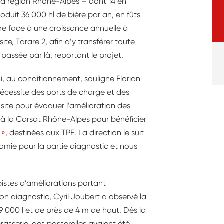
 la région Rhône-Alpes – dont 14 en
roduit 36 000 hl de bière par an, en fûts
ire face à une croissance annuelle à
ite, Tarare 2, afin d’y transférer toute
t passée par là, reportant le projet.
emi, au conditionnement, souligne Florian
nécessite des ports de charge et des
site pour évoquer l’amélioration des
el à la Carsat Rhône-Alpes pour bénéficier
 »
, destinées aux TPE. La direction le suit
nomie pour la partie diagnostic et nous
 pistes d’améliorations portant
son diagnostic, Cyril Joubert a observé la
9 000 l et de près de 4 m de haut. Dès la
brasserie, des passerelles avaient été