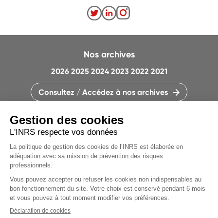
Nos archives
2026
2025
2024
2023
2022
2021
Consultez / Accédez à nos archives
CONTACTEZ LA RÉDACTION
QUI SOMMES-NOUS ?
MENTIONS LÉGALES
PLAN DU SITE
PARAMÈTRES DES COOKIES
Articles du
dossier
CHARTE DES COOKIES ET TRACEURS