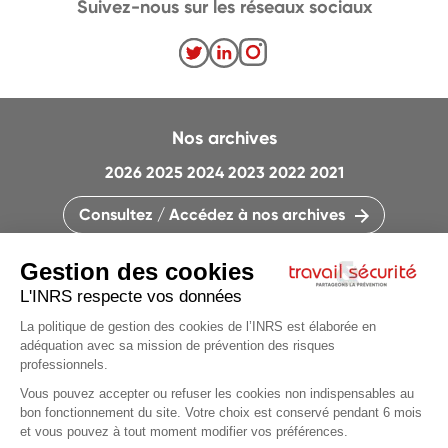
Suivez-nous sur les réseaux sociaux
Nos archives
2026
2025
2024
2023
2022
2021
Consultez / Accédez à nos archives
CONTACTEZ LA RÉDACTION
QUI SOMMES-NOUS ?
MENTIONS LÉGALES
PLAN DU SITE
PARAMÈTRES DES COOKIES
Articles du