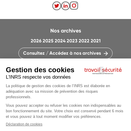
Nos archives
2026
2025
2024
2023
2022
2021
Consultez / Accédez à nos archives
CONTACTEZ LA RÉDACTION
QUI SOMMES-NOUS ?
MENTIONS LÉGALES
PLAN DU SITE
PARAMÈTRES DES COOKIES
Articles du
dossier
CHARTE DES COOKIES ET TRACEURS