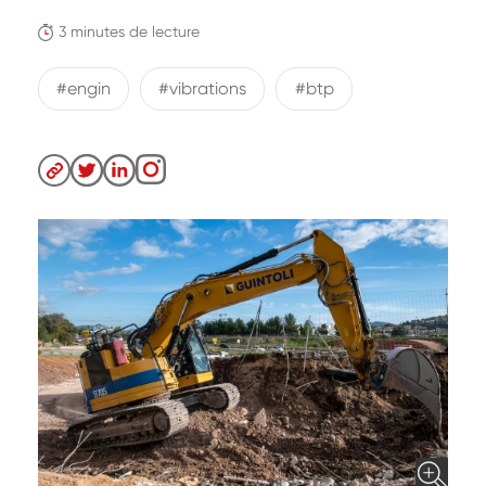
3 minutes de lecture
#engin
#vibrations
#btp