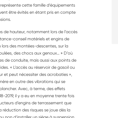
e représente cette famille d’équipements
vent être évités en étant pris en compte
sions.
utes de hauteur, notamment lors de l’accès
stance-conseil matériels et engins de
on lors des montées-descentes, sur la
s foulées, des chocs aux genoux… » D’où
es de conduite, mais aussi aux points de
des. « L’accès au réservoir de gasoil ou
ur et peut nécessiter des acrobaties »,
nère en outre des vibrations qui se
plancher. Avec, à terme, des effets
18-2019, il y a eu en moyenne trente fois
ducteurs d’engins de terrassement que
 réduction des risques se joue dès la
 non d’installer un siège à suspension