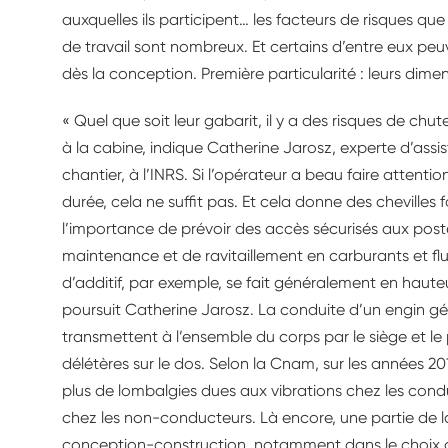
auxquelles ils participent… les facteurs de risques qu
de travail sont nombreux. Et certains d’entre eux peu
dès la conception. Première particularité : leurs dimen
« Quel que soit leur gabarit, il y a des risques de ch
à la cabine, indique Catherine Jarosz, experte d’assi
chantier, à l’INRS. Si l’opérateur a beau faire attenti
durée, cela ne suffit pas. Et cela donne des cheville
l’importance de prévoir des accès sécurisés aux post
maintenance et de ravitaillement en carburants et flui
d’additif, par exemple, se fait généralement en haute
poursuit Catherine Jarosz. La conduite d’un engin gé
transmettent à l’ensemble du corps par le siège et le 
délétères sur le dos. Selon la Cnam, sur les années 20
plus de lombalgies dues aux vibrations chez les con
chez les non-conducteurs. Là encore, une partie de la
conception-construction, notamment dans le choix ou