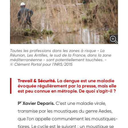
Toutes les professions dans les zones à risque - La
Réunion, Les Antilles, le sud de la France, dans la zone
méditerranéenne - sont potentiellement touchées.
-
© Clément Portal pour l'INRS/2015
Travail & Sécurité.
La dengue est une maladie
évoquée régulièrement par la presse, mais elle
est peu connue en métrople. De quoi s’agit-il ?
r
P
Xavier Deparis.
C’est une maladie virale,
transmise par les moustiques du genre Aedes,
que l’on appelle communément les moustiques-
tigres. Le cycle est le suivant : un moustique se